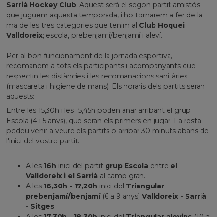
Sarrià Hockey Club
. Aquest serà el segon partit amistós
que juguem aquesta temporada, i ho tornarem a fer de la
mà de les tres categories que tenim al
Club Hoquei
Valldoreix
; escola, prebenjamí/benjamí i aleví.
Per al bon funcionament de la jornada esportiva,
recomanem a tots els participants i acompanyants que
respectin les distàncies i les recomanacions sanitàries
(mascareta i higiene de mans). Els horaris dels partits seran
aquests:
Entre les 15,30h i les 15,45h poden anar arribant el grup
Escola (4 i 5 anys), que seran els primers en jugar. La resta
podeu venir a veure els partits o arribar 30 minuts abans de
l'inici del vostre partit.
A les
16h
inici del partit
grup Escola
entre
el
Valldoreix i el Sarrià
al camp gran.
A les
16,30h - 17,20h
inici del
Triangular
prebenjamí/benjamí
(6 a 9 anys)
Valldoreix - Sarrià
- Sitges
A les
17,30h - 18,30h
inici del
Triangular alevins
(10 a